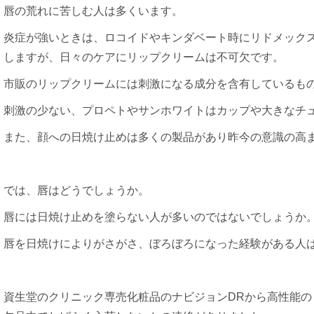
唇の荒れに苦しむ人は多くいます。
炎症が強いときは、ロコイドやキンダベート時にリドメック
しますが、日々のケアにリップクリームは不可欠です。
市販のリップクリームには刺激になる成分を含有しているも
刺激の少ない、プロペトやサンホワイトはカップや大きなチ
また、顔への日焼け止めは多くの製品があり昨今の意識の高
では、唇はどうでしょうか。
唇には日焼け止めを塗らない人が多いのではないでしょうか
唇を日焼けによりがさがさ、ぼろぼろになった経験がある人
資生堂のクリニック専売化粧品のナビジョンDRから高性能