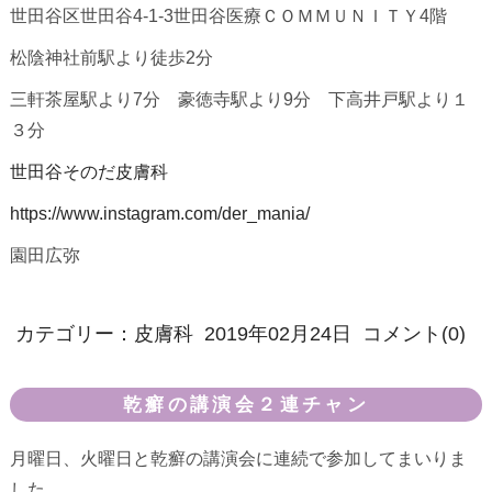
世田谷区世田谷4-1-3世田谷医療ＣＯＭＭＵＮＩＴＹ4階
松陰神社前駅より徒歩2分
三軒茶屋駅より7分 豪徳寺駅より9分 下高井戸駅より１
３分
世田谷そのだ皮膚科
https://www.instagram.com/der_mania/
園田広弥
カテゴリー：
皮膚科
2019年02月24日
コメント(0)
乾癬の講演会２連チャン
月曜日、火曜日と乾癬の講演会に連続で参加してまいりま
した。