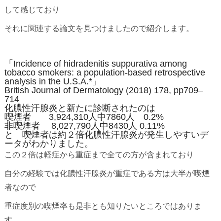
して感じており
それに関連する論文を見つけましたので紹介します。
「Incidence
of
hidradenitis
suppurativa
among
tobacco
smokers:
a
population-based
retrospective
analysis
in
the
U.S.A.*」
British
Journal
of
Dermatol
ogy
(2018)
178
,
pp709–
714
化膿性汗腺炎と新たに診断されたのは
喫煙者 3,
924,
310人中7860人 0.2%
非喫煙者
8,
027,
790人中8430人 0.11%
と 喫煙者は約２倍化膿性汗腺炎が発生しやすいデ
ータがわかりました。
この２倍は軽症から重症まで全ての方が含まれており
自分の経験では化膿性汗腺炎が重症である方は大半が喫煙
者なので
重症度別の喫煙率も是非とも知りたいところではありま
す。