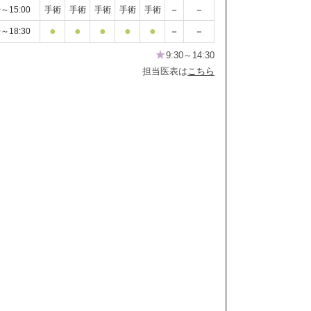
－
－
0～15:00
手術
手術
手術
手術
手術
●
●
●
●
●
－
－
0～18:30
★
9:30～14:30
担当医表は
こちら