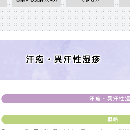
汗疱・異汗性湿疹
汗疱・異汗性
概略