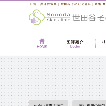
汗疱・異汗性湿疹｜世田谷そのだ皮膚科｜水疱 
かゆい皮膚の病気
痛い皮膚の病気