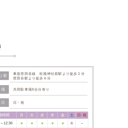
東急世田谷線 松陰神社前駅より徒歩２分
り駅
世田谷駅より徒歩６分
車場
共同駐車場6台分有り
診日
日・祝
療時間
月
火
水
木
金
土
日･祝
●
●
●
●
●
★
－
0～12:30