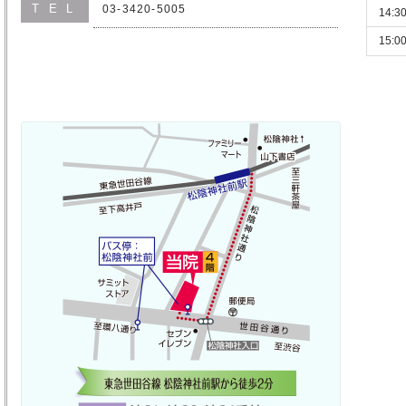
TEL
03-3420-5005
14:3
15:0