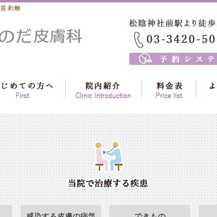
角質剥離
感染する皮膚の病気
できもの