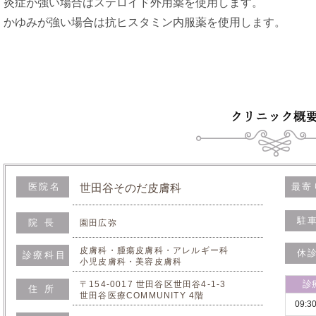
炎症が強い場合はステロイド外用薬を使用します。
かゆみが強い場合は抗ヒスタミン内服薬を使用します。
医院名
最寄
世田谷そのだ皮膚科
駐
院長
園田広弥
皮膚科・腫瘍皮膚科・アレルギー科
休
診療科目
小児皮膚科・美容皮膚科
診
〒154-0017 世田谷区世田谷4-1-3
住所
世田谷医療COMMUNITY 4階
09:3